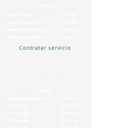
(SIN IVA)
Hasta 3 metros: 790,00 €
Desde 4 hasta 10 metros: 75,00 €
Desde 11 hasta 20 metros: 45,00 €
Desde 21 hasta 50 metros: 35,00 €
Contratar servicio
Precio de Retirada (solo transporte)
de Bajantes de Uralita o Fibrocemento
con Amianto
(SIN IVA)
Servicio mínimo (hasta 3m): 48,00 €/ml
De 4m a 10m: 39,00 €/ml
De 11m a 20m: 33,00 €/ml
De 21m a 30m: 30,00 €/ml