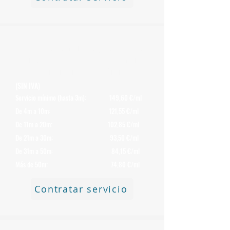
Precio de Desmontaje y Retirada de
Chimeneas
de Uralita o Fibrocemento
con Amianto de 300 mm
(SIN IVA)
Servicio mínimo (hasta 3m): 149,60 €/ml
De 4m a 10m: 121,55 €/ml
De 11m a 20m: 102,85 €/ml
De 21m a 30m: 93,50 €/ml
De 31m a 50m: 84,15 €/ml
Más de 50m: 74,80 €/ml
Contratar servicio