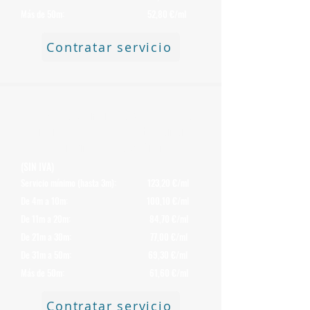
Más de 50m: 52,80 €/ml
Contratar servicio
Precio de Desmontaje y Retirada de
Chimeneas
de Uralita o Fibrocemento
con Amianto de 250 mm
(SIN IVA)
Servicio mínimo (hasta 3m): 123,20 €/ml
De 4m a 10m: 100,10 €/ml
De 11m a 20m: 84,70 €/ml
De 21m a 30m: 77,00 €/ml
De 31m a 50m: 69,30 €/ml
Más de 50m: 61,60 €/ml
Contratar servicio