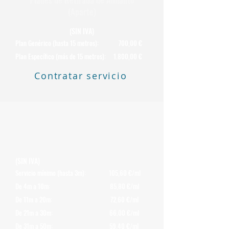
(Aparte)
(SIN IVA)
Plan Genérico (hasta 15 metros): 700,00 €
Plan Específico (más de 15 metros): 1.800,00 €
Contratar servicio
Precio de Desmontaje y Retirada de
Chimeneas de Uralita o Fibrocemento
con Amianto de 200 mm
(SIN IVA)
Servicio mínimo (hasta 3m): 105,60 €/ml
De 4m a 10m: 85,80 €/ml
De 11m a 20m: 72,60 €/ml
De 21m a 30m: 66,00 €/ml
De 31m a 50m: 59,40 €/ml