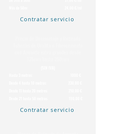
De 31m a 50m: 27,00 €/ml
Más de 50m: 24,00 €/ml
Contratar servicio
Precio de Desmontaje y Retirada
Tuberías de Uralita o Fibrocemento
con Amianto extra grandes desde
125mm hasta 250mm
(SIN IVA)
Hasta 3 metros: 1000 €
Desde 4 hasta 10 metros: 230,00 €
Desde 11 hasta 20 metros: 210,00 €
Desde 21 hasta 50 metros: 190,00 €
Contratar servicio
Planes de Retirada de Amianto