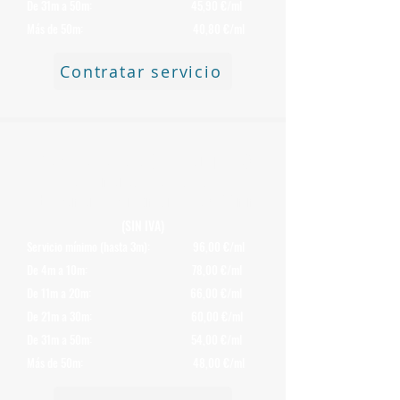
De 31m a 50m: 45,90 €/ml
Más de 50m: 40,80 €/ml
Contratar servicio
Precio de Retirada (solo transporte)
de Chimeneas
de Uralita o
Fibrocemento con Amianto de 400 mm
(SIN IVA)
Servicio mínimo (hasta 3m): 96,00 €/ml
De 4m a 10m: 78,00 €/ml
De 11m a 20m: 66,00 €/ml
De 21m a 30m: 60,00 €/ml
De 31m a 50m: 54,00 €/ml
Más de 50m: 48,00 €/ml