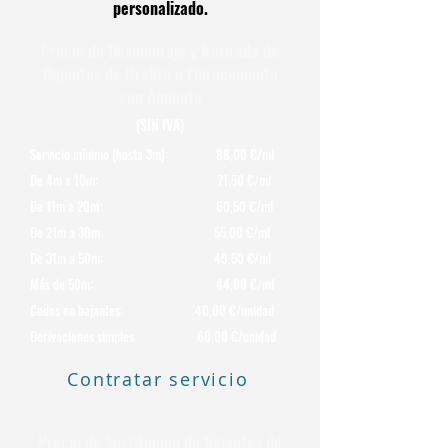
personalizado.
Precio de Desmontaje y Retirada de
Bajantes de Uralita o Fibrocemento
con Amianto
(SIN IVA)
Servicio mínimo (hasta 3m): 88,00 €/ml
De 4m a 10m: 71,50 €/ml
De 11m a 20m: 60,50 €/ml
De 21m a 30m: 55,00 €/ml
De 31m a 50m: 49,50 €/ml
Más de 50m: 44,00 €/ml
Codos en bajantes: 40,00 €/unidad
Derivaciones simples: 60,00 €/unidad
Contratar servicio
Precio de Sustitución de Bajantes de