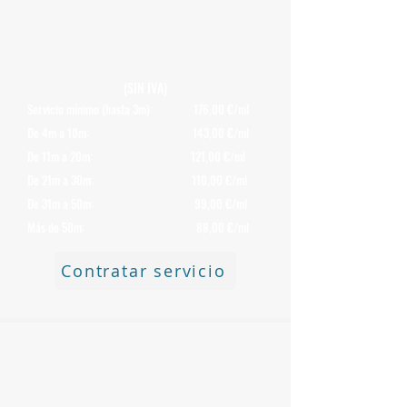
Precio de Desmontaje y Retirada de
Chimeneas de Uralita o Fibrocemento
con Amianto de 400 mm
(SIN IVA)
Servicio mínimo (hasta 3m): 176,00 €/ml
De 4m a 10m: 143,00 €/ml
De 11m a 20m: 121,00 €/ml
De 21m a 30m: 110,00 €/ml
De 31m a 50m: 99,00 €/ml
Más de 50m: 88,00 €/ml
Contratar servicio
Precio de Retirada (solo transporte)
de Chimeneas
de Uralita o
Fibrocemento con Amianto de 200 mm