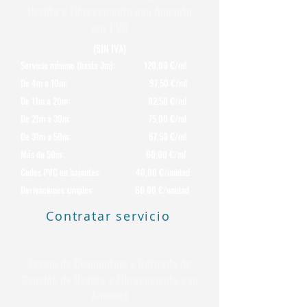
Uralita o Fibrocemento con Amianto
por PVC
(SIN IVA)
Servicio mínimo (hasta 3m): 120,00 €/ml
De 4m a 10m: 97,50 €/ml
De 11m a 20m: 82,50 €/ml
De 21m a 30m: 75,00 €/ml
De 31m a 50m: 67,50 €/ml
Más de 50m: 60,00 €/ml
Codos PVC en bajantes: 40,00 €/unidad
Derivaciones simples: 60,00 €/unidad
Contratar servicio
Precio de Desmontaje y Retirada de
Canalón de Uralita o Fibrocemento con
Amianto