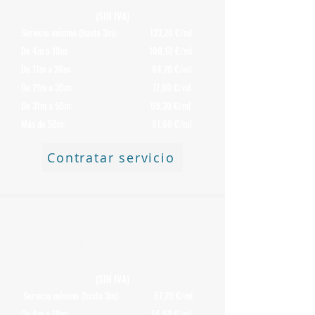
(SIN IVA)
Servicio mínimo (hasta 3m): 123,20 €/ml
De 4m a 10m: 100,10 €/ml
De 11m a 20m: 84,70 €/ml
De 21m a 30m: 77,00 €/ml
De 31m a 50m: 69,30 €/ml
Más de 50m: 61,60 €/ml
Contratar servicio
Precio de
Retirada (solo transporte)
de Chimeneas
de Uralita o
Fibrocemento con Amianto de 250 mm
(SIN IVA)
Servicio mínimo (hasta 3m): 67,20 €/ml
De 4m a 10m: 54,60 €/ml