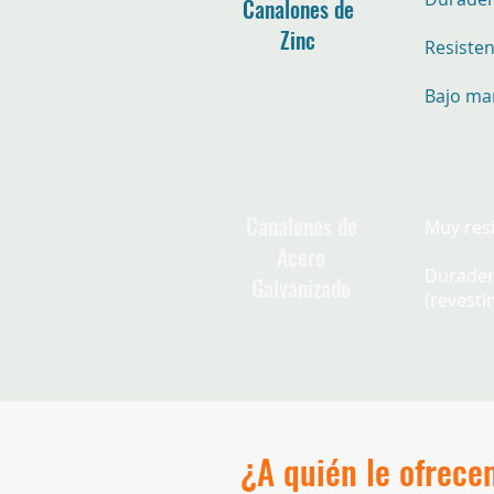
Canalones de
Zinc
Resisten
Bajo ma
Canalones de
Muy res
Acero
Durade
Galvanizado
(revesti
¿A quién le ofrecem