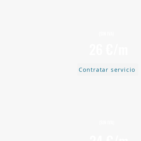
Precio por Montaje de Canaló
Acero Galvanizado
(SIN IVA)
26 €/m
Contratar servicio
Precio por Colocar de Canaló
(SIN IVA)
24 €/m