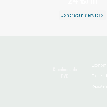
Contratar servicio
Económi
Canalones de
PVC
Fáciles d
Resisten