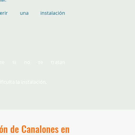
erir una instalación
arse si no se tratan
ficulta la instalación.
ción de Canalones en