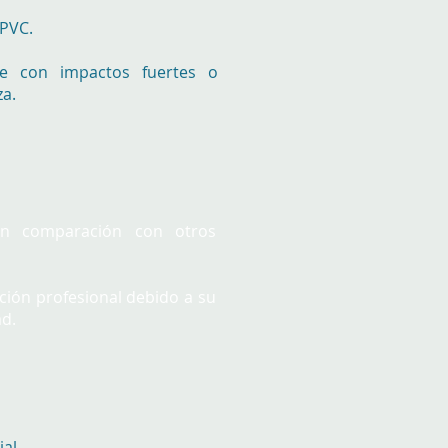
 PVC.
se con impactos fuertes o
za.
n comparación con otros
ción profesional debido a su
ad.
al.