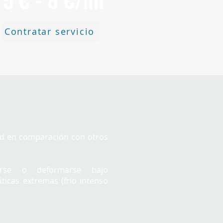
Contratar servicio
ad en comparación con otros
arse o deformarse bajo
ticas extremas (frío intenso