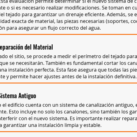
Esta evaluación permite determinar si el nuevo sistema de 
te o si es necesario realizar modificaciones. Se toman en 
el tejado para garantizar un drenaje eficiente. Además, se 
tidad exacta de material, las piezas necesarias (soportes, cod
ón para asegurar un flujo correcto del agua.
eparación del Material
do el sitio, se procede a medir el perímetro del tejado par
que se necesitarán. También es fundamental cortar los cana
na instalación perfecta. Esta fase asegura que todas las pi
y permite hacer ajustes antes de la instalación definitiva.
Sistema Antiguo
 o el edificio cuenta con un sistema de canalización antiguo, 
e. Esto incluye no solo los canalones, sino también los gan
erferir con el nuevo sistema. Es importante realizar repara
 garantizar una instalación limpia y estable.