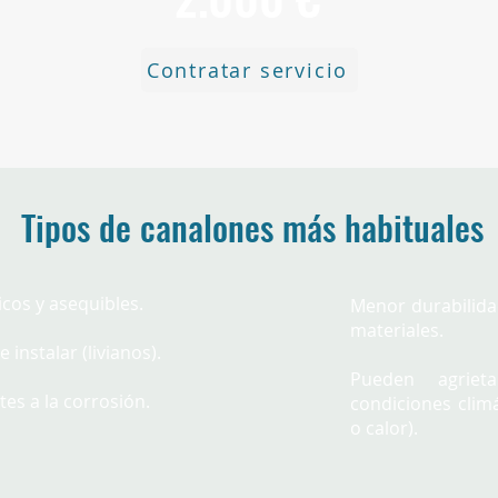
Contratar servicio
Tipos de canalones más habituales
cos y asequibles.
Menor durabilid
materiales.
e instalar (livianos).
Pueden agriet
tes a la corrosión.
condiciones climá
o calor).