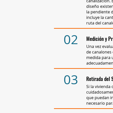
canalización. 
diseño existen
la pendiente d
incluye la can
ruta del canal
02
Medición y Pr
Una vez evalua
de canalones 
medida para u
adecuadamente 
03
Retirada del 
Si la vivienda
cuidadosament
que puedan int
necesario para