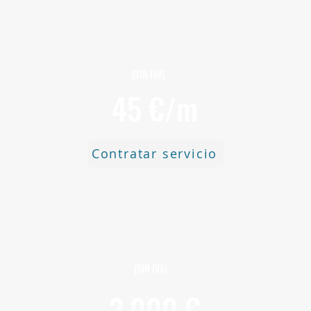
n de
Precio por Poner Canalón de Cobre
Pre
(SIN IVA)
45 €/m
Contratar servicio
n PVC
Precio por instalar canalones de
Pre
aluminio
(SIN IVA)
2.000 €