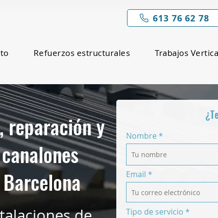
613 76 62 78
nto
Refuerzos estructurales
Trabajos Vertic
¿T
 reparación y
Nombre
 canalones
n Barcelona
Email
talaciones de
Tipo de servicio