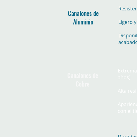
Resisten
Canalones de
Aluminio
Ligero y 
Disponi
acabado
Extrem
Canalones de
años)
Cobre
Alta res
Aparien
con el t
Durader