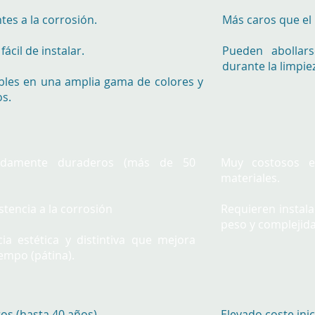
tes a la corrosión.
Más caros que el
fácil de instalar.
Pueden abollar
durante la limpie
bles en una amplia gama de colores y
s.
adamente duraderos (más de 50
Muy costosos e
materiales.
istencia a la corrosión
Requieren instala
peso y complejid
cia estética y distintiva que mejora
iempo (pátina).
os (hasta 40 años).
Elevado coste inici