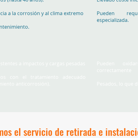
cia a la corrosión y al clima extremo
Pueden requ
especializada.
ntenimiento.
istentes a impactos y cargas pesadas
Pueden oxid
correctamente
ros con el tratamiento adecuado
miento anticorrosión).
Pesados, lo que di
os el servicio de retirada e instala