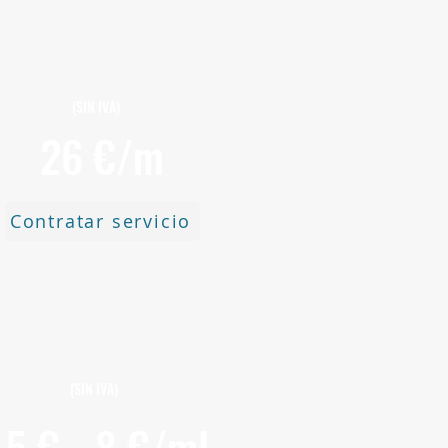
cio por Montaje de Canalón de
Zinc
(SIN IVA)
26 €/m
Contratar servicio
cio por Limpieza de canalones
por ml
(SIN IVA)
5 € - 8 €/ml