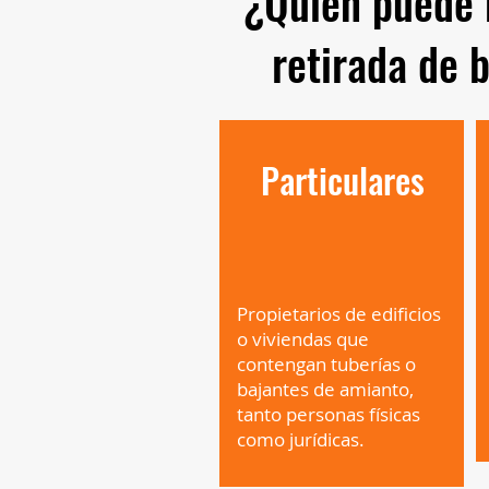
¿Quién puede 
retirada de 
Particulares
Propietarios de edificios
o viviendas que
contengan tuberías o
bajantes de amianto,
tanto personas físicas
como jurídicas.