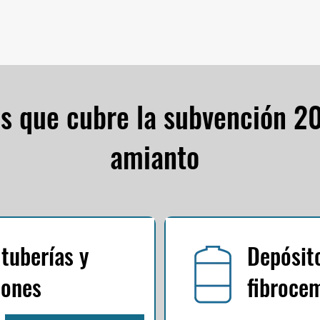
os que cubre la subvención 20
amianto
 tuberías y
Depósit
iones
fibroce