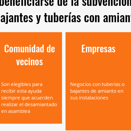
beneficiarse de la subvenció
bajantes y tuberías con amian
Comunidad de
Empresas
vecinos
Son elegibles para
Negocios con tuberías o
recibir esta ayuda
bajantes de amianto en
siempre que acuerden
sus instalaciones
realizar el desamiantado
en asamblea