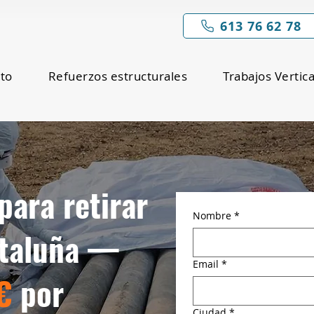
613 76 62 78
nto
Refuerzos estructurales
Trabajos Vertic
para retirar
Nombre
*
ataluña —
Email
*
€
por
Ciudad
*