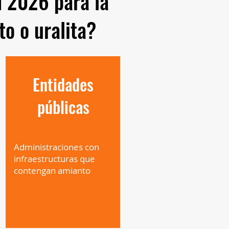
n 2026 para la
to o uralita?
Entidades
públicas
Administraciones con
infraestructuras que
contengan amianto