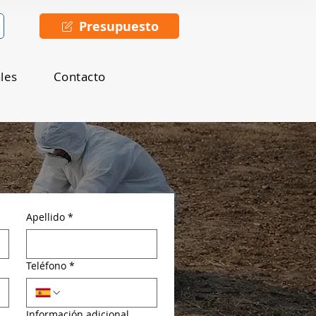
Presupuesto
ales
Contacto
Apellido
*
Teléfono
*
Información adicional