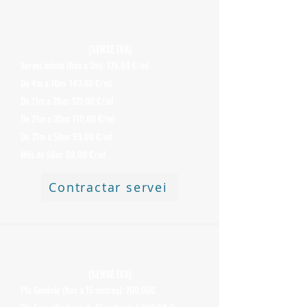
Xemeneies d'Uralita o Fibrociment amb
Amiant de 400 mm
(SENSE IVA)
Servei mínim (fins a 3m): 176,00 €/ml
De 4m a 10m: 143,00 €/ml
De 11m a 20m: 121,00 €/ml
De 21m a 30m: 110,00 €/ml
De 31m a 50m: 99,00 €/ml
Més de 50m: 88,00 €/ml
Contractar servei
Plans de Retirada d'Amiant (Apart)
(SENSE IVA)
Pla Genèric (fins a 15 metres): 700,00€