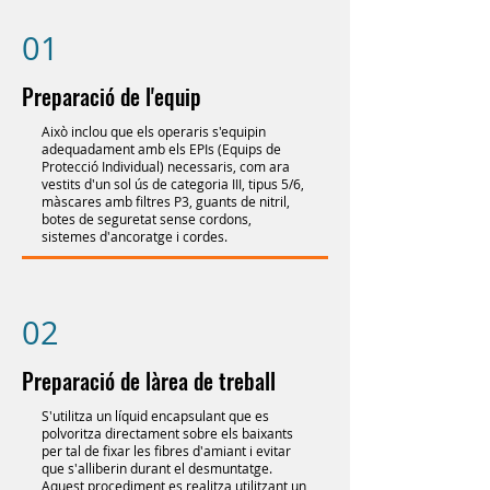
01
Preparació de l'equip
Això inclou que els operaris s'equipin
adequadament amb els EPIs (Equips de
Protecció Individual) necessaris, com ara
vestits d'un sol ús de categoria III, tipus 5/6,
màscares amb filtres P3, guants de nitril,
botes de seguretat sense cordons,
sistemes d'ancoratge i cordes.
02
Preparació de làrea de treball
S'utilitza un líquid encapsulant que es
polvoritza directament sobre els baixants
per tal de fixar les fibres d'amiant i evitar
que s'alliberin durant el desmuntatge.
Aquest procediment es realitza utilitzant un