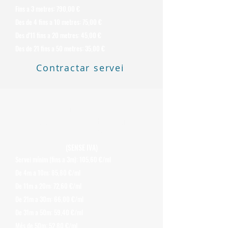
Fins a 3 metres: 790,00 €
Des de 4 fins a 10 metres: 75,00 €
Des d'11 fins a 20 metres: 45,00 €
Des de 21 fins a 50 metres: 35,00 €
Contractar servei
Preu de Desmuntatge i Retirada de
Xemeneies d'Uralita o Fibrociment amb
Amiant de 200 mm
(SENSE IVA)
Servei mínim (fins a 3m): 105,60 €/ml
De 4m a 10m: 85,80 €/ml
De 11m a 20m: 72,60 €/ml
De 21m a 30m: 66,00 €/ml
De 31m a 50m: 59,40 €/ml
Més de 50m: 52,80 €/ml