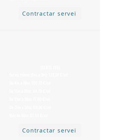
Contractar servei
Preu de Desmuntatge i Retirada de
Xemeneies
d'Uralita o Fibrociment amb
Amiant de 250 mm
(SENSE IVA)
Servei mínim (fins a 3m): 123,20 €/ml
De 4m a 10m: 100,10 €/ml
De 11m a 20m: 84,70 €/ml
De 21m a 30m: 77,00 €/ml
De 31m a 50m: 69,30 €/ml
Més de 50m: 61,60 €/ml
Contractar servei