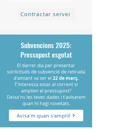
Pla Específic (més de 15 metres): 1.800,00 €
Contractar servei
Subvencions 2025:
Pressupost esgotat
El darrer dia per presentar
sol·licituds de subvenció de retirada
d'amiant va ser el
22 de març.
T'interessa estar al corrent si
amplien el pressupost?
Deixa'ns les teves dades i t'avisarem
quan hi hagi novetats.
Avisa'm quan s'ampliï!