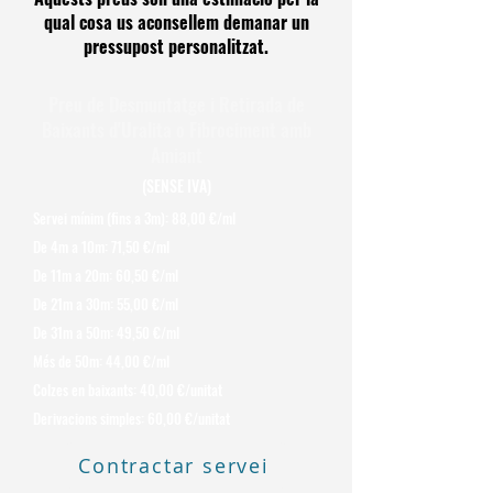
qual cosa us aconsellem demanar un
pressupost personalitzat.
Preu de Desmuntatge i Retirada de
Baixants d'Uralita o Fibrociment amb
Amiant
(SENSE IVA)
Servei mínim (fins a 3m): 88,00 €/ml
De 4m a 10m: 71,50 €/ml
De 11m a 20m: 60,50 €/ml
De 21m a 30m: 55,00 €/ml
De 31m a 50m: 49,50 €/ml
Més de 50m: 44,00 €/ml
Colzes en baixants: 40,00 €/unitat
Derivacions simples: 60,00 €/unitat
Contractar servei