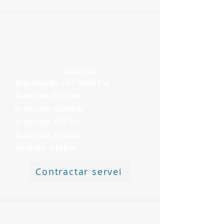
Preu de Desmuntatge i Retirada de
Xemeneies
d'Uralita o Fibrociment amb
Amiant de 300 mm
(SENSE IVA)
Servei mínim (fins a 3m): 149,60 €/ml
De 4m a 10m: 121,55 €/ml
De 11m a 20m: 102,85 €/ml
De 21m a 30m: 93,50 €/ml
De 31m a 50m: 84,15 €/ml
Més de 50m: 74,80 €/ml
Contractar servei
Preu de Desmuntatge i Retirada de