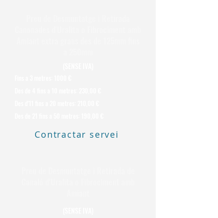
Preu de Desmuntatge i Retirada
Canonades d'Uralita o Fibrociment amb
Amiant extra grans des de 125mm fins
a 250mm
(SENSE IVA)
Fins a 3 metres: 1000 €
Des de 4 fins a 10 metres: 230,00 €
Des d'11 fins a 20 metres: 210,00 €
Des de 21 fins a 50 metres: 190,00 €
Contractar servei
Preu de Desmuntatge i Retirada de
Canaló d'Uralita o Fibrociment amb
Amiant
(SENSE IVA)