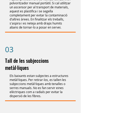
polvoritzador manual portàtil. Si cal utilitzar
un ascensor per al transport de materials,
aquest es plastifica i se segella
completament per evitar la contaminació
d'altres àrees. En finalitzar els treballs,
s'aspira i es neteja amb draps humits
abans de tornar-lo a posar en servei.
03
Tall de les subjeccions
metàl·liques
Els baixants estan subjectes a estructures
metàl·liques. Per retirar-los, es tallen les
subjeccions metàl·liques amb tenalles o
serres manuals. No es fan servir eines
elèctriques com a radials per evitar la
dispersió de les fibres.